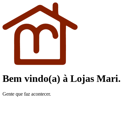
Dados Básicos
Nome completo *
Data de Nascimento *
Idade
Telefone (WhatsApp) *
Cidade *
Bairro *
Perfil LinkedIn
(Opcional)
Perfil Instagram
(Opcional)
Informações Profissionais
Área que deseja trabalhar *
Você pode escolher mais de uma opção.
Caixa
Vendedor / Atendimento
Estoque
Logística / CD